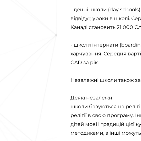
- денні школи (day schools
відвідує уроки в школі. Се
Канаді становить 21 000 CA
- школи інтернати (boardi
харчування. Середня варті
CAD за рік.
Незалежні школи також заз
Деякі незалежні
школи базуються на релігі
релігії в свою програму. І
дітей мові і традицій ціє
методиками, а інші можут