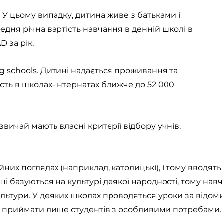
). У цьому випадку, дитина живе з батьками і
редня річна вартість навчання в денній школі в
D за рік.
ng schools. Дитині надається проживання та
сть в школах-інтернатах ближче до 52 000
вичай мають власні критерії відбору учнів.
йних поглядах (наприклад, католицькі), і тому вводят
нші базуються на культурі деякої народності, тому нав
ї культури. У деяких школах проводяться уроки за від
ь приймати лише студентів з особливими потребами.