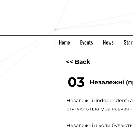
Home
Events
News
Star
<< Back
03
Незалежні (п
Незалежні (independent) а
стягують плату за навчанн
Незалежні школи бувають 