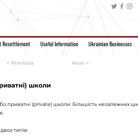
t Resettlement
Useful Information
Ukrainian Businesses
< Previous
Next >
риватні) школи
бо приватні (private) школи. Більшість незалежних ш
я.
двох типів: