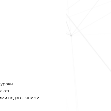
ь уроки
чають
омими педагогічними