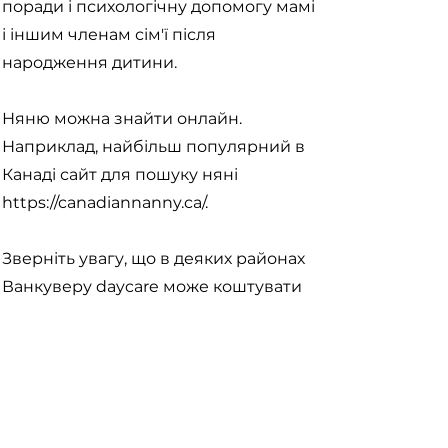
поради і психологічну допомогу мамі
і іншим членам сім'ї після
народження дитини.
Няню можна знайти онлайн.
Наприклад, найбільш популярний в
Канаді сайт для пошуку няні
https://canadiannanny.ca/.
Зверніть увагу, що в деяких районах
Ванкуверу daycare може коштувати
досить дорого.
Тому якщо у вас більше однієї дитини
до 5 років, няня може коштувати
дешевше. Також
існує практика домовлятися з