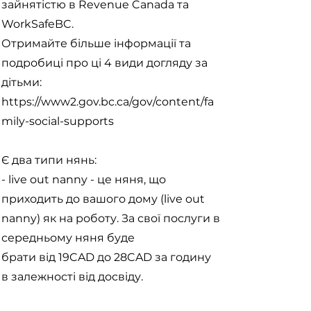
зайнятістю в Revenue Canada та
WorkSafeBC.
Отримайте більше інформації та
подробиці про ці 4 види догляду за
дітьми:
https://www2.gov.bc.ca/gov/content/fa
mily-social-supports
Є два типи нянь:
- live out nanny - це няня, що
приходить до вашого дому (live out
nanny) як на роботу. За свої послуги в
середньому няня буде
брати від 19CAD до 28CAD за годину
в залежності від досвіду.