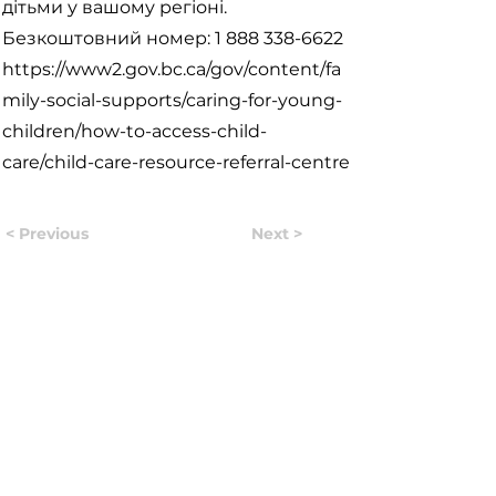
дітьми у вашому регіоні.
Безкоштовний номер:
1 888 338-6622
https://www2.gov.bc.ca/gov/content/fa
mily-social-supports/caring-for-young-
children/how-to-access-child-
care/child-care-resource-referral-centre
< Previous
Next >
Useful Information
Якщо у вас виникло питання, відповідь на яке вам не
вдалось знайти на нашому сайті, ви можете
заповнити форму натиснувши на кнопку "
ASK US
".
Волонтери нашого сайту постараються в
найближчий час знайти відповідь на найпопулярніші
питання і додати відвовіді до сайту.