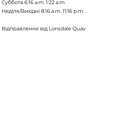
Суббота 6:16 a.m. 1:22 a.m.
Неділя/Вихідні 8:16 a.m. 11:16 p.m.
Відправлення від Lonsdale Quay
DAY(S)
ПЕРШИЙ SEABUS ОСТАННІЙ
SEABUS Понеділок – п’ятниця 6:02
a.m. 1:00 a.m. Суббота 6:02 a.m. 1:00
a.m. Неділя/Вихідні 8:02 a.m. 11:00 p.m.