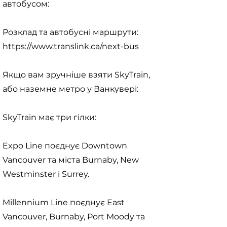
автобусом:
Розклад та автобусні маршрути:
https://www.translink.ca/next-bus
Якщо вам зручніше взяти SkyTrain,
або наземне метро у Ванкувері:
SkyTrain має три гілки:
Expo Line поєднує Downtown
Vancouver та міста Burnaby, New
Westminster і Surrey.
Millennium Line поєднує East
Vancouver, Burnaby, Port Moody та