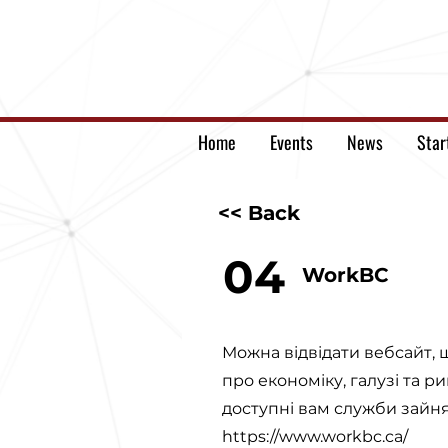
Home
Events
News
Star
<< Back
04
WorkBC
Можна відвідати вебсайт, 
про економіку, галузі та 
доступні вам служби зайня
https://www.workbc.ca/