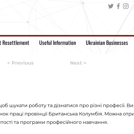
t Resettlement
Useful Information
Ukrainian Businesses
< Previous
Next >
щоб шукати роботу та дізнатися про різні професії. В
ринок праці провінції Британська Колумбія. Можна от
тості та програми професійного навчання.