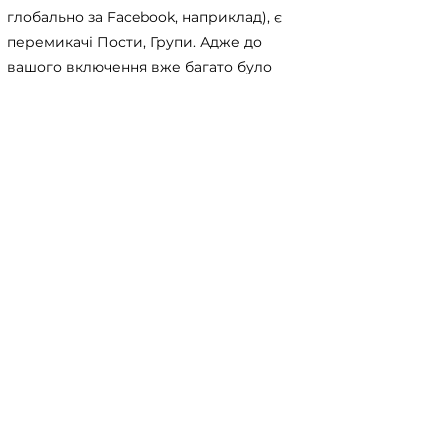
глобально за Facebook, наприклад), є
перемикачі Пости, Групи. Адже до
вашого включення вже багато було
опубліковано. Тому можна почерпнути
багато корисних порад і не дуже :)
Шукати бажане краще на тих же мовах,
своїх і місцевих. Наприклад: "допоможу
сім'ї у Відні", "прийму сім'ю", "можу
розмістити", "є кімната" (і це ж
німецькою) тощо. Майте на увазі, що
місцеві жителі часто пишуть своєю
мовою, тому й шукати краще різними
варіантами.
Якщо у вас виникло питання, відповідь на яке вам не
вдалось знайти на нашому сайті, ви можете
заповнити форму натиснувши на кнопку "
ASK US
".
Волонтери нашого сайту постараються в
найближчий час знайти відповідь на
найпопулярніші питання і додати відвовіді до сайту.