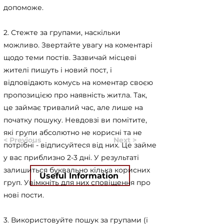
допоможе.
2. Стежте за групами, наскільки
можливо. Звертайте увагу на коментарі
щодо теми постів. Зазвичай місцеві
жителі пишуть і новий пост, і
відповідають комусь на коментар своєю
пропозицією про наявність житла. Так,
це займає тривалий час, але лише на
початку пошуку. Невдовзі ви помітите,
які групи абсолютно не корисні та не
< Previous
Next >
потрібні - відписуйтеся від них. Це займе
у вас приблизно 2-3 дні. У результаті
залишиться буквально кілька корисних
Useful Information
груп. Увімкніть для них сповіщення про
нові пости.
3. Використовуйте пошук за групами (і