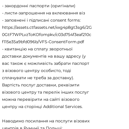
- закордонні паспорти (оригінали)
- листи-запрошення на вклеювання віз
- заповнені і підписані consent forms:
https://assets.ctfassets.net/xxg4p8gt3sg6/2G
0GtF7WPLvzToKOfompkv/c03d754f3eaf210c
f115e35a9bfd096b/VFS-ConsentForm.pdf
- квитанцію на сплату зворотньої
доставки документів на вашу адресу (у
вас також є можливість забрати паспорт
з візового центру особисто, тоді
сплачувати не треба за доставку).
Вартість послуг доставки, реквізити
візового центру та перелік інших послуг
можна перевірити на сайті візового
центру на сторінці Additional Services.
Наводимо посилання на послуги візових
центрів в Румунії та Польщі: